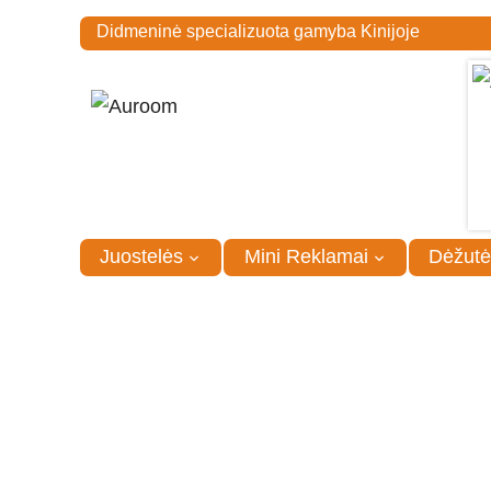
Didmeninė specializuota gamyba Kinijoje
Juostelės
Mini Reklamai
Dėžutė
Pagrindinis
/
Vaikams
/
Vaikiška kanceliarija
Galima užsisakyti įvairiausios vaikiškos ka