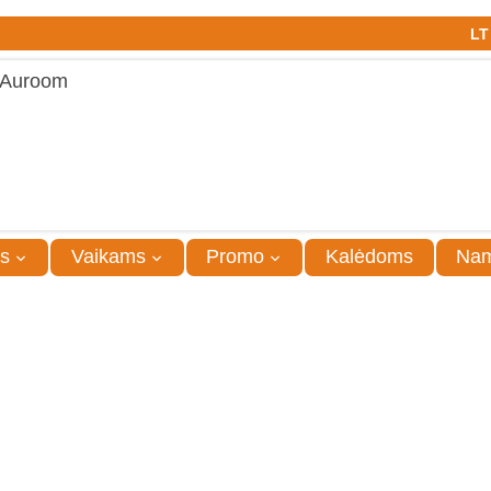
LT
s
Vaikams
Promo
Kalėdoms
Na
nceliarijos, su spalvingais personažais arba brandintų, s