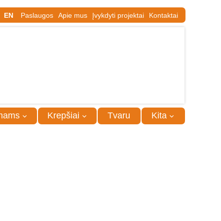
EN
Paslaugos
Apie mus
Įvykdyti projektai
Kontaktai
mams
Krepšiai
Tvaru
Kita
u konkrečiu jūsų personažu, ar tam tikrų