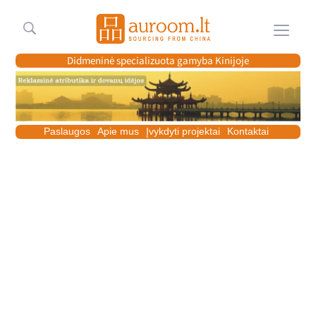
Meniu
Didmeninė specializuota gamyba Kinijoje
Paslaugos
Apie mus
Įvykdyti projektai
Kontaktai