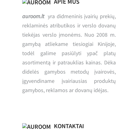
APIE MUS
auroom.lt
yra didmeninis įvairių prekių,
reklaminės atributikos ir verslo dovanų
tiekėjas verslo įmonėms. Nuo 2008 m.
gamybą atliekame tiesiogiai Kinijoje,
todėl galime pasiūlyti ypač platų
asortimentą ir patrauklias kainas. Dėka
didelės gamybos metodų įvairovės,
įgyvendiname įvairiausias produktų
gamybos, reklamos ar dovanų idėjas.
KONTAKTAI