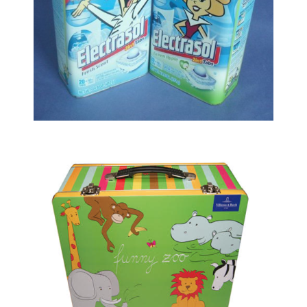
Metalinė dėžutė
Metalinė priešpiečių dėžutė