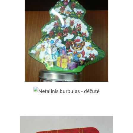
Metalinė dėžutė eglutė
Metalinis burbulas - dėžutė