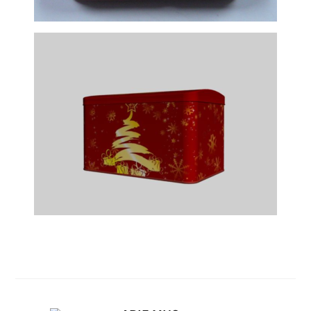
Metalinė dėžutė