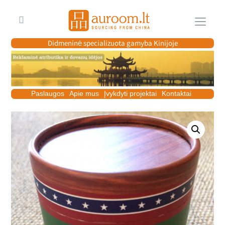
Meniu
Didmeninė specializuota gamyba Kinijoje
Paslaugos
Apie mus
Įvykdyti projektai
Kontaktai