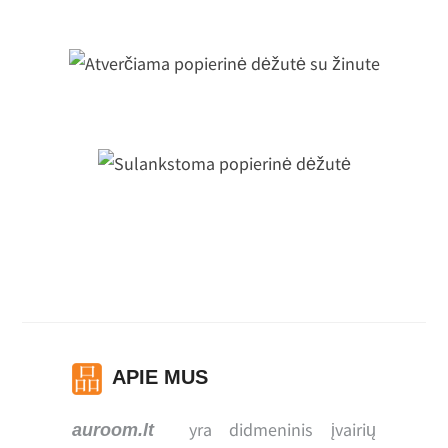
tverčiama popierinė dėžutė su žinu
Sulankstoma popierinė dėžutė
APIE MUS
yra didmeninis įvairių
auroom.lt