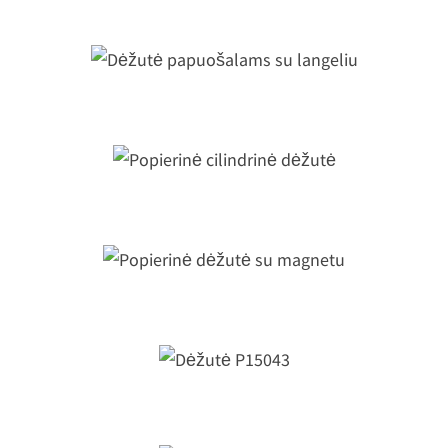
Dėžutė papuošalams su langeliu
Popierinė cilindrinė dėžutė
Popierinė dėžutė su magnetu
Dėžutė P15043