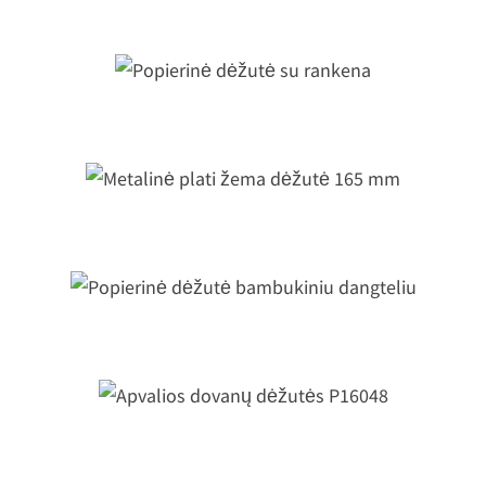
dangteliu D66 mm
Popierinė dėžutė su rankena
Metalinė plati žema dėžutė 165 mm
opierinė dėžutė bambukiniu dangtel
Apvalios dovanų dėžutės P16048