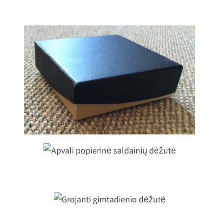
Mini popierinė saldainių dėžutė
Apvali popierinė saldainių dėžutė
Grojanti gimtadienio dėžutė