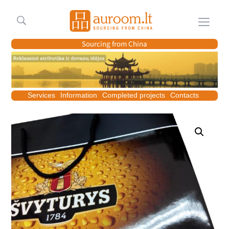
Meniu
Sourcing from China
Services
Information
Completed projects
Contacts