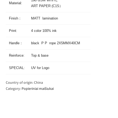
190 GSM WHITE
Material:
ART PAPER (C1S）
Finish：
MATT lamination
Print:
4 color 100% ink
Handle：
black P P rope 2X5MMX40CM
Reinforce:
Top & base
SPECIAL:
UV for Logo
Country of origin: China
Category:
Popieriniai maišiukai