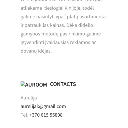
atliekame tiesiogiai Kinijoje, todėl
galime pasiūlyti ypač platų asortimentą
ir patrauklias kainas. Dėka didelio
gamybos metodų pasirinkimo galime
įgyvendinti įvairiausias reklamos ar
dovanų idėjas.
CONTACTS
Aurelija
aurelijak@gmail.com
Tel.
+370 615 55808