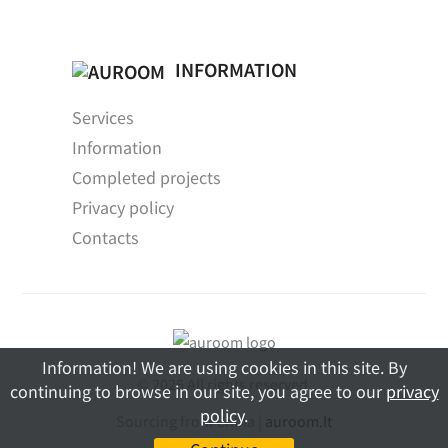
INFORMATION
Services
Information
Completed projects
Privacy policy
Contacts
Information! We are using cookies in this site. By
© 2026 All rights reserved.
continuing to browse in our site, you agree to our
privacy
policy
.
Sourcing from China |
auroom.lt