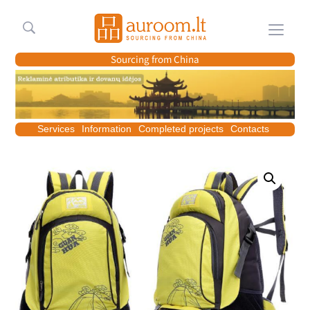
Meniu
Sourcing from China
Services
Information
Completed projects
Contacts