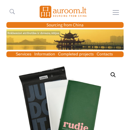
Meniu
Sourcing from China
Services
Information
Completed projects
Contacts