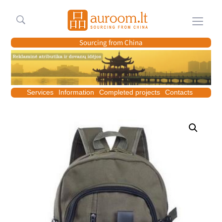
Meniu
Sourcing from China
Services
Information
Completed projects
Contacts