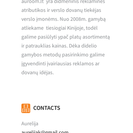
auroom.lt yra didmeninis reklaminės
atributikos ir verslo dovanų tiekėjas
verslo įmonėms. Nuo 2008m. gamybą
atliekame tiesiogiai Kinijoje, todėl
galime pasiūlyti ypač platų asortimentą
ir patrauklias kainas. Dėka didelio
gamybos metodų pasirinkimo galime
įgyvendinti įvairiausias reklamos ar
dovanų idėjas.
CONTACTS
Aurelija
aurelijak@gmail.com