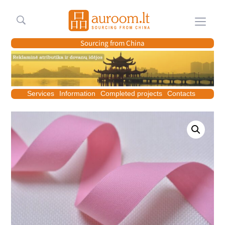
Meniu
Sourcing from China
Services
Information
Completed projects
Contacts