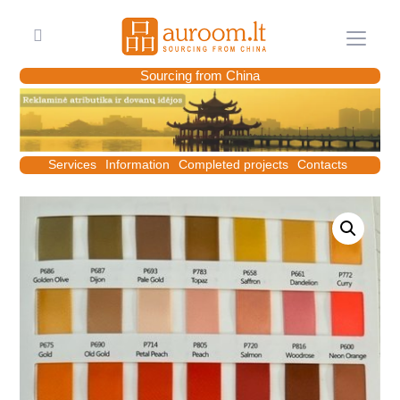
Meniu
Sourcing from China
Services
Information
Completed projects
Contacts