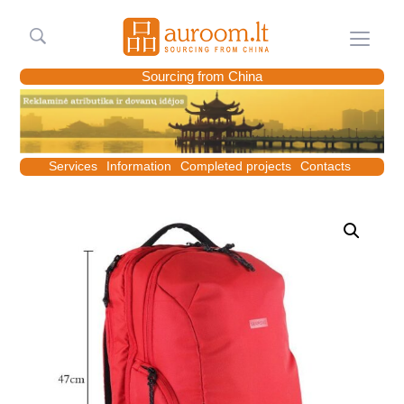
Meniu
Sourcing from China
Services
Information
Completed projects
Contacts