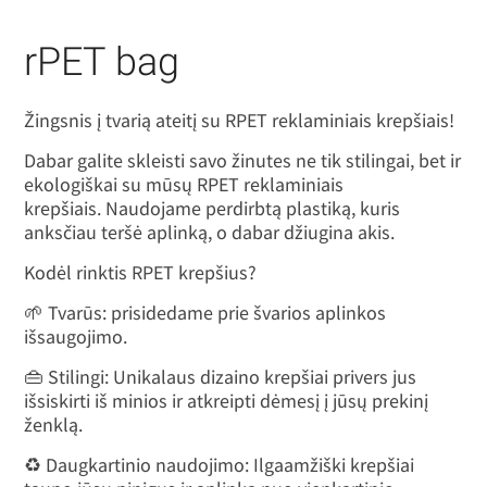
rPET bag
Žingsnis į tvarią ateitį su RPET reklaminiais krepšiais!
Dabar galite skleisti savo žinutes ne tik stilingai, bet ir
ekologiškai su mūsų RPET reklaminiais
krepšiais. Naudojame perdirbtą plastiką, kuris
anksčiau teršė aplinką, o dabar džiugina akis.
Kodėl rinktis RPET krepšius?
🌱 Tvarūs: prisidedame prie švarios aplinkos
išsaugojimo.
👜 Stilingi: Unikalaus dizaino krepšiai privers jus
išsiskirti iš minios ir atkreipti dėmesį į jūsų prekinį
ženklą.
♻️ Daugkartinio naudojimo: Ilgaamžiški krepšiai