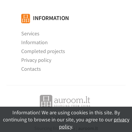
INFORMATION
Services
Information
Completed projects
Privacy policy
Contacts
Information! We are using cookies in this site. By
© 2026 All rights reserved.
continuing to browse in our site, you agree to our
privacy
policy
.
Sourcing from China |
auroom.lt