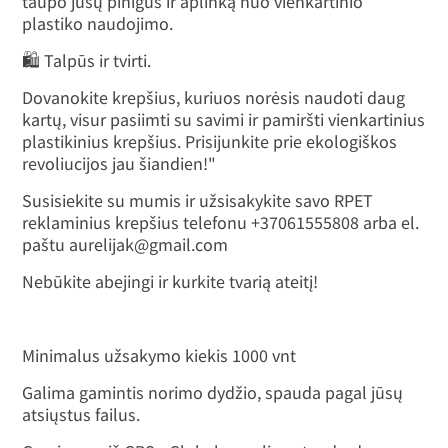
taupo jūsų pinigus ir aplinką nuo vienkartinio
plastiko naudojimo.
🛍️ Talpūs ir tvirti.
Dovanokite krepšius, kuriuos norėsis naudoti daug
kartų, visur pasiimti su savimi ir pamiršti vienkartinius
plastikinius krepšius. Prisijunkite prie ekologiškos
revoliucijos jau šiandien!"
Susisiekite su mumis ir užsisakykite savo RPET
reklaminius krepšius telefonu +37061555808 arba el.
paštu aurelijak@gmail.com
Nebūkite abejingi ir kurkite tvarią ateitį!
Minimalus užsakymo kiekis 1000 vnt
Galima gamintis norimo dydžio, spauda pagal jūsų
atsiųstus failus.