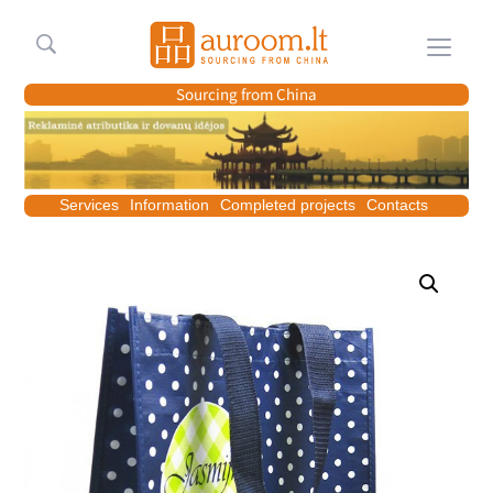
Meniu
Sourcing from China
Services
Information
Completed projects
Contacts