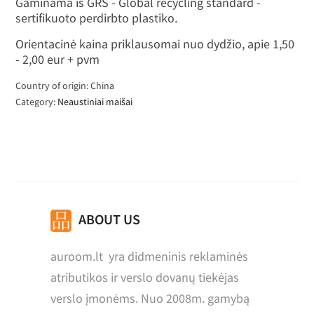
Gaminama iš GRS - Global recycling standard -
sertifikuoto perdirbto plastiko.
Orientacinė kaina priklausomai nuo dydžio, apie 1,50
- 2,00 eur + pvm
Country of origin: China
Category:
Neaustiniai maišai
ABOUT US
auroom.lt yra didmeninis reklaminės
atributikos ir verslo dovanų tiekėjas
verslo įmonėms. Nuo 2008m. gamybą