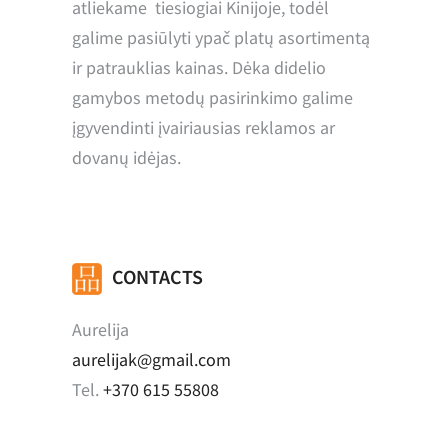
atliekame tiesiogiai Kinijoje, todėl
galime pasiūlyti ypač platų asortimentą
ir patrauklias kainas. Dėka didelio
gamybos metodų pasirinkimo galime
įgyvendinti įvairiausias reklamos ar
dovanų idėjas.
CONTACTS
Aurelija
aurelijak@gmail.com
Tel.
+370 615 55808