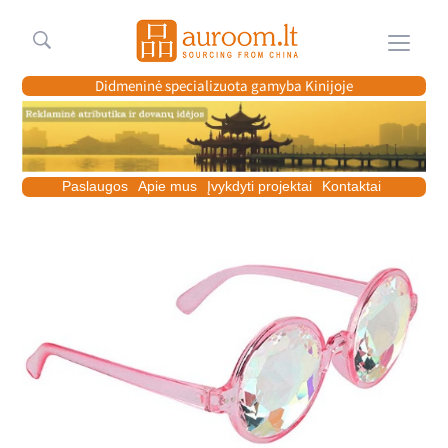
Meniu
Didmeninė specializuota gamyba Kinijoje
Paslaugos
Apie mus
Įvykdyti projektai
Kontaktai