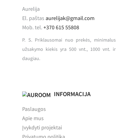
Aurelija
El. paštas
aurelijak@gmail.com
Mob. tel.
+370 615 55808
P. S. Priklausomai nuo prekės, minimalus
užsakymo kiekis yra 500 vnt., 1000 vnt. ir
daugiau.
INFORMACIJA
Paslaugos
Apie mus
Įvykdyti projektai
Privatumo politika