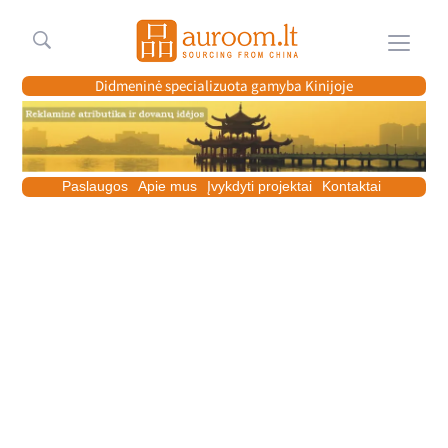
Meniu
Didmeninė specializuota gamyba Kinijoje
Paslaugos
Apie mus
Įvykdyti projektai
Kontaktai