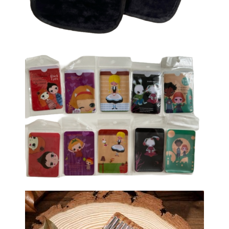
Autobuso kortelių dėklai, darželio
kortelių dėkliukai