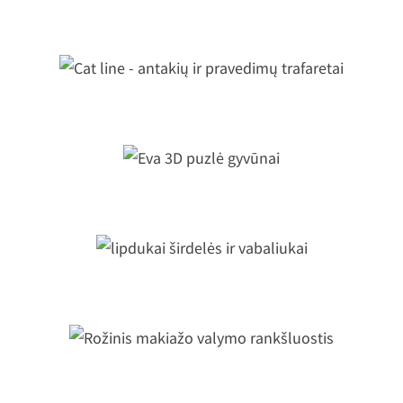
Atsidarantys telefono stoveliai
Cat line - antakių ir pravedimų
trafaretai
Eva 3D puzlė gyvūnai
lipdukai širdelės ir vabaliukai
Rožinis makiažo valymo rankšluostis