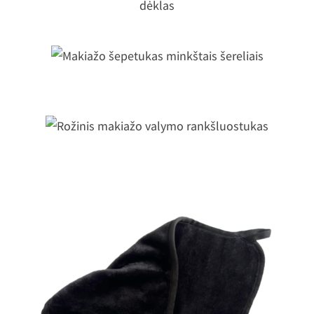
silikoninis dėklas
Makiažo šepetukas minkštais šereliai
ožinis makiažo valymo rankšluostuk
Makiažo rankšluostukas