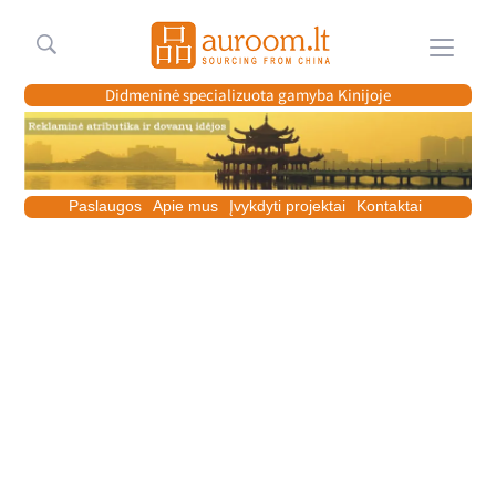
Meniu
Didmeninė specializuota gamyba Kinijoje
Paslaugos
Apie mus
Įvykdyti projektai
Kontaktai