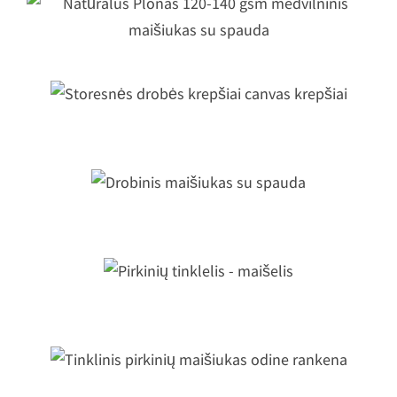
Natūralus Plonas 120-140 gsm
medvilninis maišiukas su spauda
Storesnės drobės krepšiai canvas
krepšiai
Drobinis maišiukas su spauda
Pirkinių tinklelis - maišelis
Tinklinis pirkinių maišiukas odine