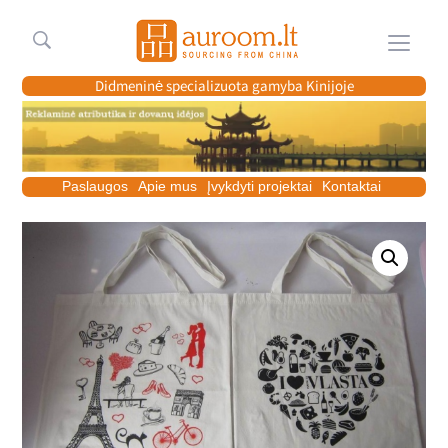
Meniu
Didmeninė specializuota gamyba Kinijoje
Paslaugos
Apie mus
Įvykdyti projektai
Kontaktai