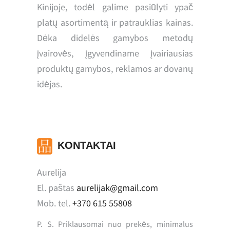
Kinijoje, todėl galime pasiūlyti ypač
platų asortimentą ir patrauklias kainas.
Dėka didelės gamybos metodų
įvairovės, įgyvendiname įvairiausias
produktų gamybos, reklamos ar dovanų
idėjas.
KONTAKTAI
Aurelija
El. paštas
aurelijak@gmail.com
Mob. tel.
+370 615 55808
P. S. Priklausomai nuo prekės, minimalus