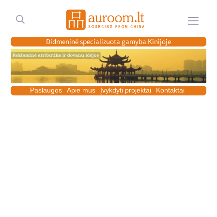
Meniu
Didmeninė specializuota gamyba Kinijoje
Paslaugos
Apie mus
Įvykdyti projektai
Kontaktai