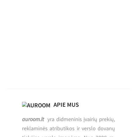
Daugkartinis lietpaltis sulankstomas i
impregnuoto poliesterio
APIE MUS
auroom.lt
yra didmeninis įvairių prekių,
reklaminės atributikos ir verslo dovanų