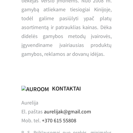
tiekėjas verslo įmonėms. Nuo 2008 m.
gamybą atliekame tiesiogiai Kinijoje,
todėl galime pasiūlyti ypač platų
asortimentą ir patrauklias kainas. Dėka
didelės gamybos metodų įvairovės,
įgyvendiname įvairiausias produktų
gamybos, reklamos ar dovanų idėjas.
KONTAKTAI
Aurelija
El. paštas
aurelijak@gmail.com
Mob. tel.
+370 615 55808
P. S. Priklausomai nuo prekės, minimalus