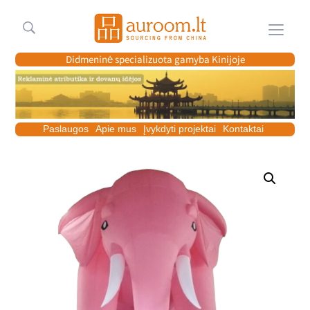
Meniu
Didmeninė specializuota gamyba Kinijoje
Paslaugos
Apie mus
Įvykdyti projektai
Kontaktai