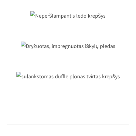
Neperšlampantis ledo krepšys
ryžuotas, impregnuotas iškylų pled
sulankstomas duffle plonas tvirtas
krepšys