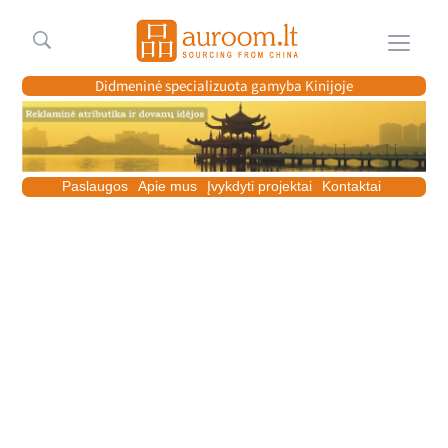
Meniu
Didmeninė specializuota gamyba Kinijoje
Paslaugos
Apie mus
Įvykdyti projektai
Kontaktai