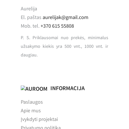
Aurelija
El. paštas
aurelijak@gmail.com
Mob. tel.
+370 615 55808
P. S. Priklausomai nuo prekės, minimalus
užsakymo kiekis yra 500 vnt., 1000 vnt. ir
daugiau.
INFORMACIJA
Paslaugos
Apie mus
Įvykdyti projektai
Privatumo politika