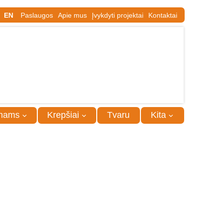
EN
Paslaugos
Apie mus
Įvykdyti projektai
Kontaktai
mams
Krepšiai
Tvaru
Kita
telių dėklas