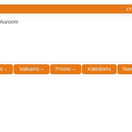
LT
s
Vaikams
Promo
Kalėdoms
Na
 kortelių dėklas
Vizitinių kor