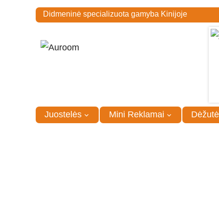
Didmeninė specializuota gamyba Kinijoje
Juostelės
Mini Reklamai
Dėžutė
Pagrindinis
/
Mini Reklamai
/
Kortelių dėklai
/
Vizitinių