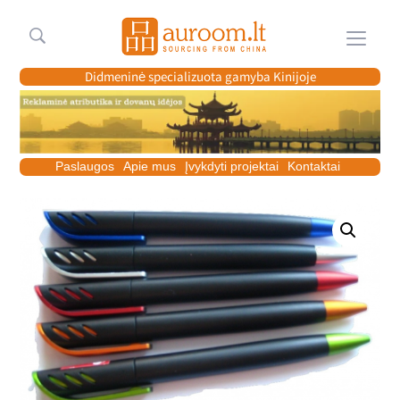
Meniu
Didmeninė specializuota gamyba Kinijoje
Paslaugos
Apie mus
Įvykdyti projektai
Kontaktai