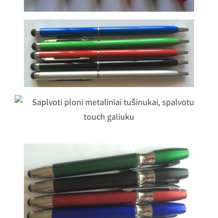
Metalinis plonas tušinukas touch
galvute
Saplvoti ploni metaliniai tušinukai,
spalvotu touch galiuku
Plastikinis storesnis tušinukas touc
galvute