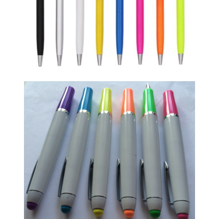
Žaismingas metalinis tušinukas touc
galiuku