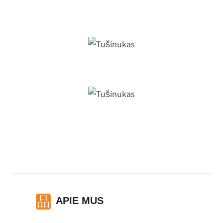
Tvirtas tušinukas
Tušinukas
Tušinukas
APIE MUS