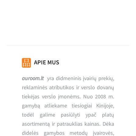
Nėrinių juostelė
APIE MUS
auroom.lt
yra didmeninis įvairių prekių,
reklaminės atributikos ir verslo dovanų
tiekėjas verslo įmonėms. Nuo 2008 m.
gamybą atliekame tiesiogiai Kinijoje,
todėl galime pasiūlyti ypač platų
asortimentą ir patrauklias kainas. Dėka
didelės gamybos metodų įvairovės,