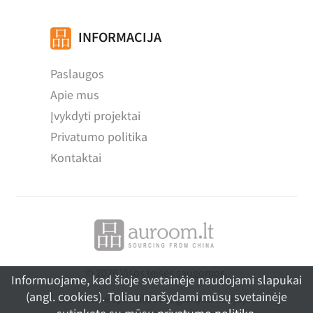
INFORMACIJA
Paslaugos
Apie mus
Įvykdyti projektai
Privatumo politika
Kontaktai
© 2026 Visos teisės saugomos.
Informuojame, kad šioje svetainėje naudojami slapukai
(angl. cookies). Toliau naršydami mūsų svetainėje
Didmeninė specializuota gamyba Kinijoje |