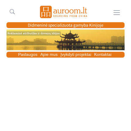
Meniu
Didmeninė specializuota gamyba Kinijoje
Paslaugos
Apie mus
Įvykdyti projektai
Kontaktai