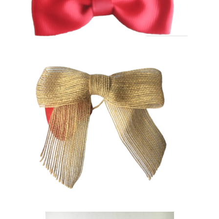
Surišti džuto kaspinėliai dovanų
pakavimui