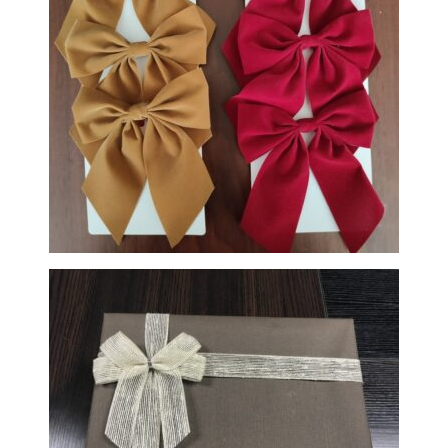
Aksominis medžiaginis kaspinėlis
dovanų pakavimui
Kaspinėlis dovanų dėžutėms papuošt