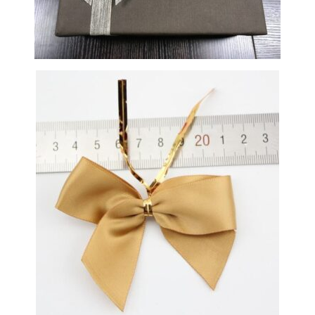
Satino kaspinėlis su vielute dovanom
pakuoti