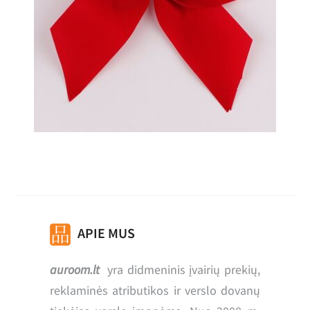
Kalėdinis kaspinėlis dovanoms
APIE MUS
auroom.lt
yra didmeninis įvairių prekių,
reklaminės atributikos ir verslo dovanų