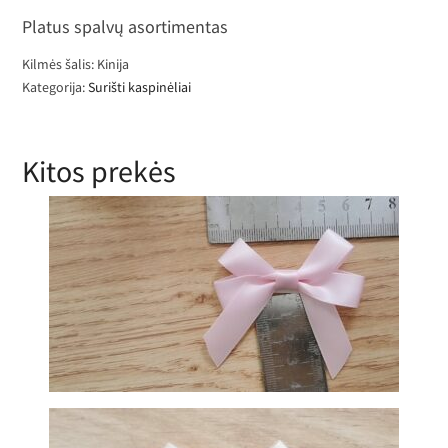
Platus spalvų asortimentas
Kilmės šalis: Kinija
Kategorija:
Surišti kaspinėliai
Kitos prekės
Rožinis dvigubas satino kaspinėlis,
lipnus