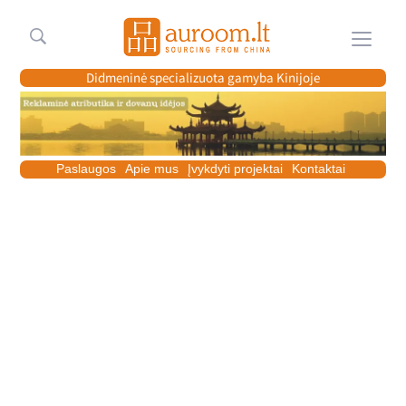
Meniu
Didmeninė specializuota gamyba Kinijoje
Paslaugos
Apie mus
Įvykdyti projektai
Kontaktai