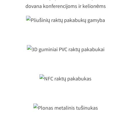
cm, 10 mm | Reklaminė dovana
konferencijoms ir kelionėms
Pliušinių raktų pakabukų gamyba
3D guminiai PVC raktų pakabukai
NFC raktų pakabukas
Plonas metalinis tušinukas