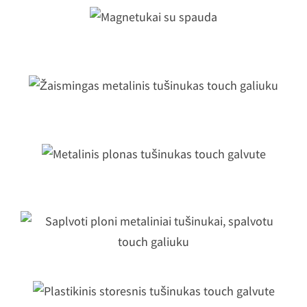
Magnetukai su spauda
Žaismingas metalinis tušinukas touc
galiuku
Metalinis plonas tušinukas touch
galvute
Saplvoti ploni metaliniai tušinukai,
spalvotu touch galiuku
Plastikinis storesnis tušinukas touch