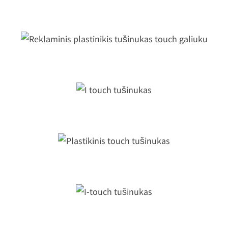
galvute
Reklaminis plastinikis tušinukas touc
galiuku
I touch tušinukas
Plastikinis touch tušinukas
I-touch tušinukas