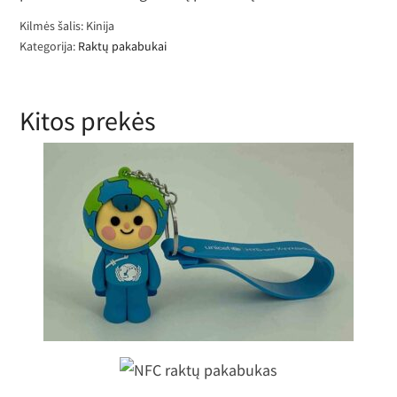
Kilmės šalis: Kinija
Kategorija:
Raktų pakabukai
Kitos prekės
3D guminiai PVC raktų pakabukai
NFC raktų pakabukas