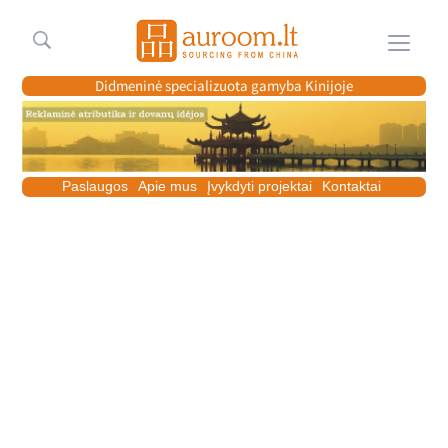
Meniu
Didmeninė specializuota gamyba Kinijoje
Paslaugos
Apie mus
Įvykdyti projektai
Kontaktai