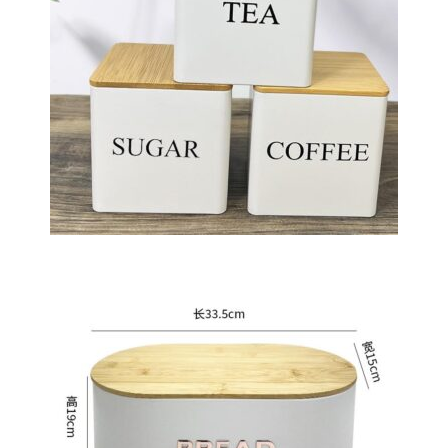
Metalinė dėžutė biriems produktam
bambuko dangteliu
Metalinė prabangi ovali dėžutė
bambuko dangteliu