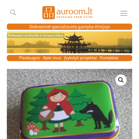
Meniu
Didmeninė specializuota gamyba Kinijoje
Paslaugos
Apie mus
Įvykdyti projektai
Kontaktai