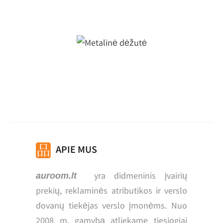
Metalinė dėžutė
Metalinė dėžutė
APIE MUS
yra didmeninis įvairių
auroom.lt
prekių, reklaminės atributikos ir verslo
dovanų tiekėjas verslo įmonėms. Nuo
2008 m. gamybą atliekame tiesiogiai