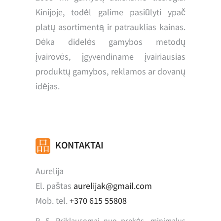
Kinijoje, todėl galime pasiūlyti ypač
platų asortimentą ir patrauklias kainas.
Dėka didelės gamybos metodų
įvairovės, įgyvendiname įvairiausias
produktų gamybos, reklamos ar dovanų
idėjas.
KONTAKTAI
Aurelija
El. paštas
aurelijak@gmail.com
Mob. tel.
+370 615 55808
P. S. Priklausomai nuo prekės, minimalus