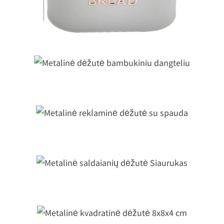
Metalinė dėžutė bambukiniu dangteli
Metalinė reklaminė dėžutė su spaud
Metalinė saldaianių dėžutė Siauruka