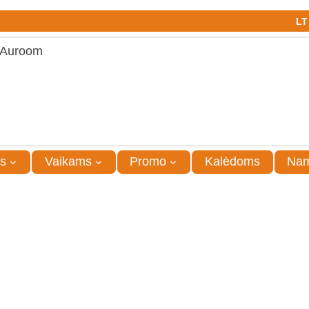
LT
s
Vaikams
Promo
Kalėdoms
Na
Dėžutė 7