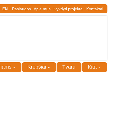
EN
Paslaugos
Apie mus
Įvykdyti projektai
Kontaktai
mams
Krepšiai
Tvaru
Kita