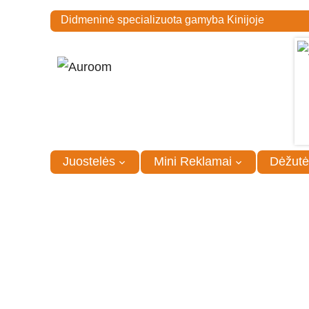
Didmeninė specializuota gamyba Kinijoje
Juostelės
Mini Reklamai
Dėžutė
Pagrindinis
/
Dėžutės
/
Metalinės dėžutės
/
Dėžutė 7