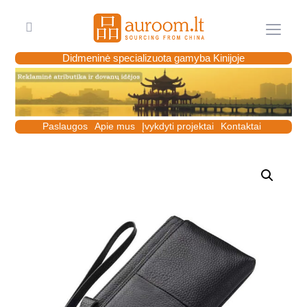
Meniu
Didmeninė specializuota gamyba Kinijoje
Paslaugos
Apie mus
Įvykdyti projektai
Kontaktai