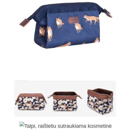
Nedidelė kosmetinė
Minimalistinė plačiai atsiverianti
kosmetinė