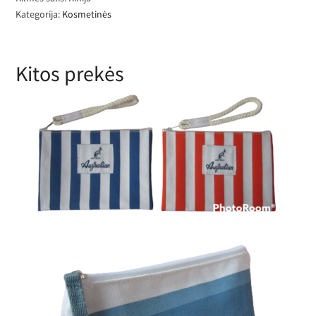
Kategorija:
Kosmetinės
Kitos prekės
Dryžuota medvilninė jūrinio stiliaus
kosmetinė