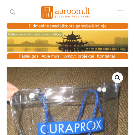
Meniu
Didmeninė specializuota gamyba Kinijoje
Paslaugos
Apie mus
Įvykdyti projektai
Kontaktai