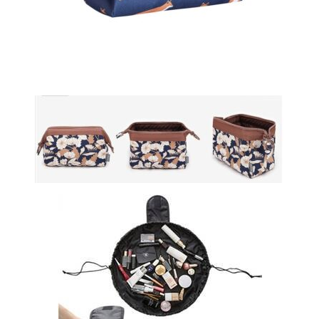
Minimalistinė plačiai atsiverianti
kosmetinė
Talpi, raišteliu sutraukiama kosmetin