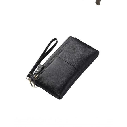
Delninukė