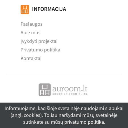
INFORMACIJA
Paslaugos
Apie mus
Įvykdyti projektai
Privatumo politika
Kontaktai
© 2026 Visos teisės saugomos.
Informuojame, kad šioje svetainėje naudojami slapukai
(angl. cookies). Toliau naršydami mūsų svetainėje
Didmeninė specializuota gamyba Kinijoje |
sutinkate su mūsų
privatumo politika
.
auroom.lt