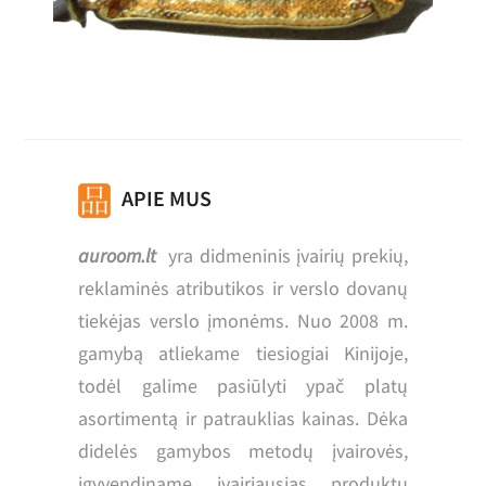
APIE MUS
auroom.lt
yra didmeninis įvairių prekių,
reklaminės atributikos ir verslo dovanų
tiekėjas verslo įmonėms. Nuo 2008 m.
gamybą atliekame tiesiogiai Kinijoje,
todėl galime pasiūlyti ypač platų
asortimentą ir patrauklias kainas. Dėka
didelės gamybos metodų įvairovės,
įgyvendiname įvairiausias produktų