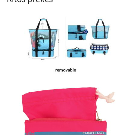
Paplūdimio krepšys su šaltkrepšio
dalimi
Wetsuit bag, drėgnų daiktų maišas