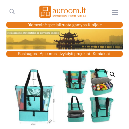
Meniu
Didmeninė specializuota gamyba Kinijoje
Paslaugos
Apie mus
Įvykdyti projektai
Kontaktai