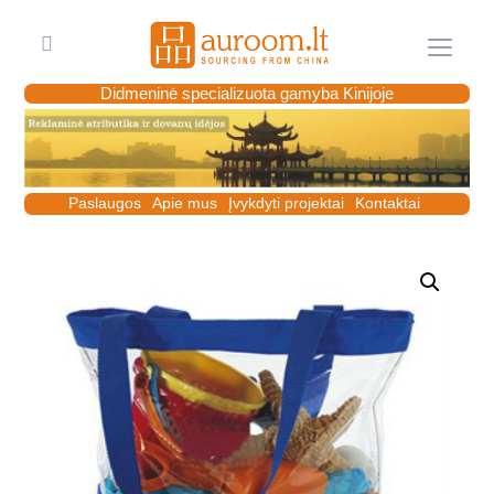
Meniu
Didmeninė specializuota gamyba Kinijoje
Paslaugos
Apie mus
Įvykdyti projektai
Kontaktai