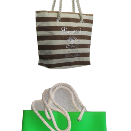
Drobinis paplūdimio krepšys
Silikoninis krepšys