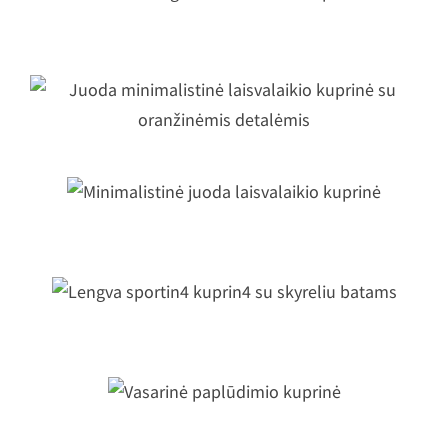
Ultra lengva sulankstoma kuprinė
Juoda minimalistinė laisvalaikio
kuprinė su oranžinėmis detalėmis
Minimalistinė juoda laisvalaikio
kuprinė
Lengva sportin4 kuprin4 su skyreliu
batams
Vasarinė paplūdimio kuprinė