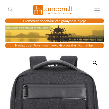
Meniu
Didmeninė specializuota gamyba Kinijoje
Paslaugos
Apie mus
Įvykdyti projektai
Kontaktai