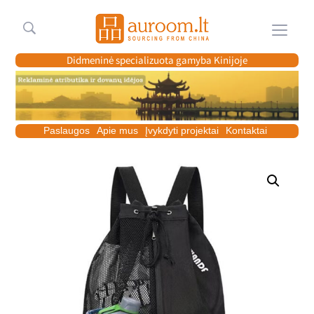
Meniu
Didmeninė specializuota gamyba Kinijoje
Paslaugos
Apie mus
Įvykdyti projektai
Kontaktai