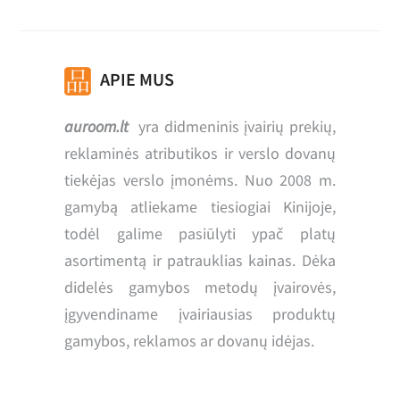
APIE MUS
auroom.lt
yra didmeninis įvairių prekių,
reklaminės atributikos ir verslo dovanų
tiekėjas verslo įmonėms. Nuo 2008 m.
gamybą atliekame tiesiogiai Kinijoje,
todėl galime pasiūlyti ypač platų
asortimentą ir patrauklias kainas. Dėka
didelės gamybos metodų įvairovės,
įgyvendiname įvairiausias produktų
gamybos, reklamos ar dovanų idėjas.