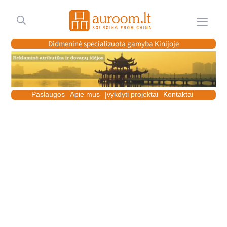
Meniu
Didmeninė specializuota gamyba Kinijoje
Paslaugos
Apie mus
Įvykdyti projektai
Kontaktai