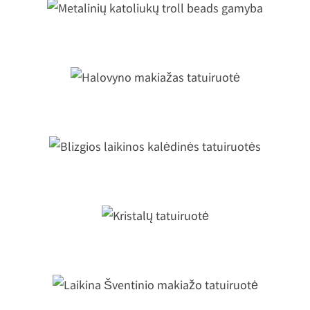
etalinių katoliukų troll beads gamy
Halovyno makiažas tatuiruotė
Blizgios laikinos kalėdinės tatuiruotė
Kristalų tatuiruotė
Laikina Šventinio makiažo tatuiruot