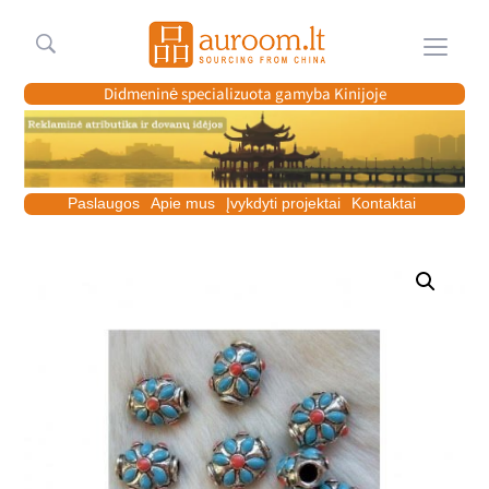
Meniu
Didmeninė specializuota gamyba Kinijoje
Paslaugos
Apie mus
Įvykdyti projektai
Kontaktai