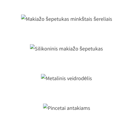
Makiažo šepetukas minkštais šereliai
Silikoninis makiažo šepetukas
Metalinis veidrodėlis
Pincetai antakiams