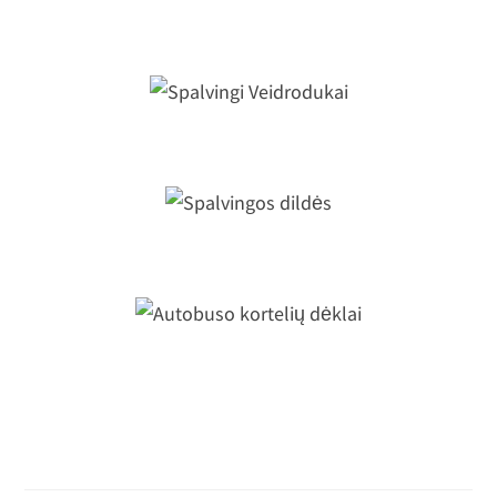
Pirštų skirtukai gėlytės
Spalvingi Veidrodukai
Spalvingos dildės
Autobuso kortelių dėklai