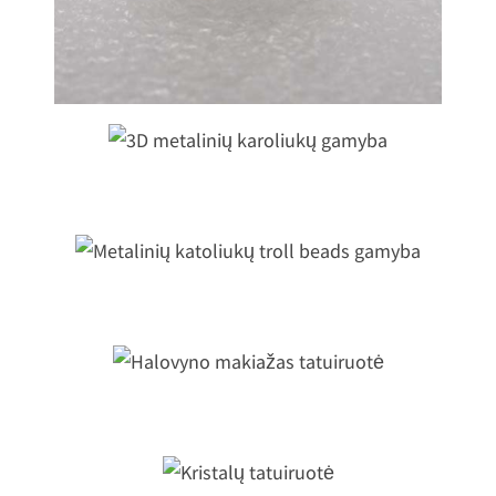
3D metalinių karoliukų gamyba
etalinių katoliukų troll beads gamy
Halovyno makiažas tatuiruotė