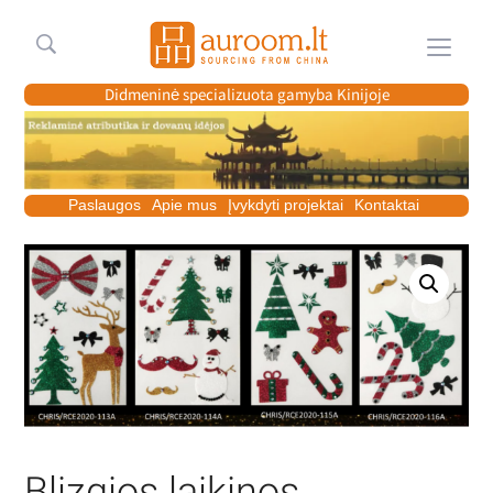
Meniu
Didmeninė specializuota gamyba Kinijoje
Paslaugos
Apie mus
Įvykdyti projektai
Kontaktai
Blizgios laikinos