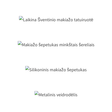
Kristalų tatuiruotė
Laikina Šventinio makiažo tatuiruot
akiažo šepetukas minkštais šerelia
Silikoninis makiažo šepetukas
Metalinis veidrodėlis