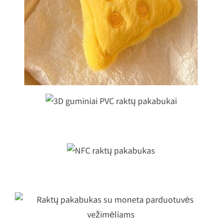
Pliušinių raktų pakabukų gamyba
3D guminiai PVC raktų pakabukai
NFC raktų pakabukas
Raktų pakabukas su moneta
parduotuvės vežimėliams