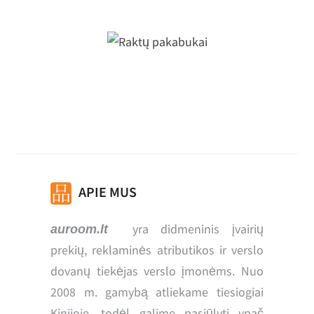
Raktų pakabukai
APIE MUS
yra didmeninis įvairių
auroom.lt
prekių, reklaminės atributikos ir verslo
dovanų tiekėjas verslo įmonėms. Nuo
2008 m. gamybą atliekame tiesiogiai
Kinijoje, todėl galime pasiūlyti ypač