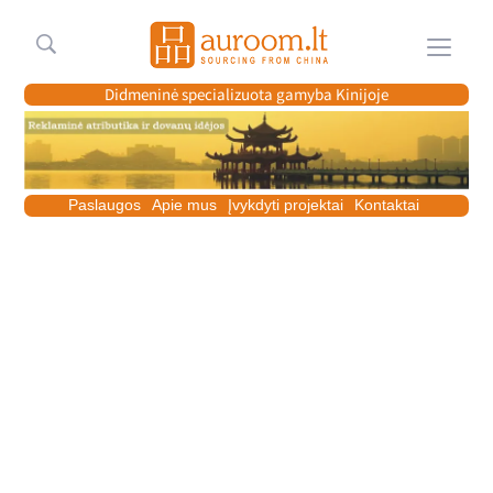
Meniu
Didmeninė specializuota gamyba Kinijoje
Paslaugos
Apie mus
Įvykdyti projektai
Kontaktai