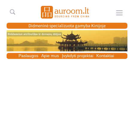
Meniu
Didmeninė specializuota gamyba Kinijoje
Paslaugos
Apie mus
Įvykdyti projektai
Kontaktai