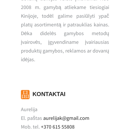
2008 m. gamybą atliekame tiesiogiai
Kinijoje, todėl galime pasiūlyti ypač
platų asortimentą ir patrauklias kainas.
Dėka didelės gamybos metodų
įvairovės, įgyvendiname įvairiausias
produktų gamybos, reklamos ar dovanų
idėjas.
KONTAKTAI
Aurelija
El. paštas
aurelijak@gmail.com
Mob. tel.
+370 615 55808