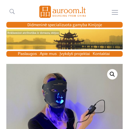
Meniu
Didmeninė specializuota gamyba Kinijoje
Paslaugos
Apie mus
Įvykdyti projektai
Kontaktai