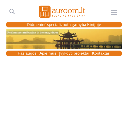
Meniu
Didmeninė specializuota gamyba Kinijoje
Paslaugos
Apie mus
Įvykdyti projektai
Kontaktai