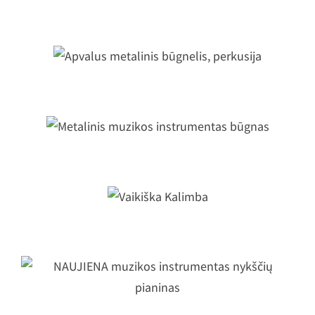
Veidrodinis rutulys
Apvalus metalinis būgnelis, perkusij
etalinis muzikos instrumentas būgn
Vaikiška Kalimba
NAUJIENA muzikos instrumentas
nykščių pianinas