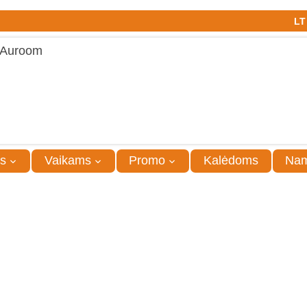
LT
s
Vaikams
Promo
Kalėdoms
Na