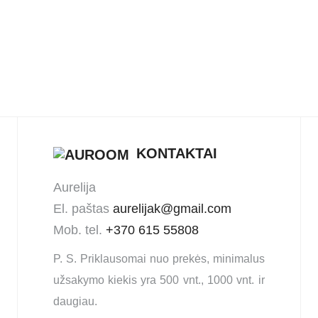
Pledas
Iškylos ple
KONTAKTAI
Aurelija
El. paštas
aurelijak@gmail.com
Mob. tel.
+370 615 55808
P. S. Priklausomai nuo prekės, minimalus
užsakymo kiekis yra 500 vnt., 1000 vnt. ir
daugiau.