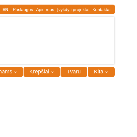
EN
Paslaugos
Apie mus
Įvykdyti projektai
Kontaktai
mams
Krepšiai
Tvaru
Kita