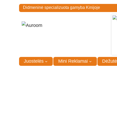
Didmeninė specializuota gamyba Kinijoje
Juostelės
Mini Reklamai
Dėžutė
Pagrindinis
/
Promo
/
Pledai
/
Akrilinis pledas