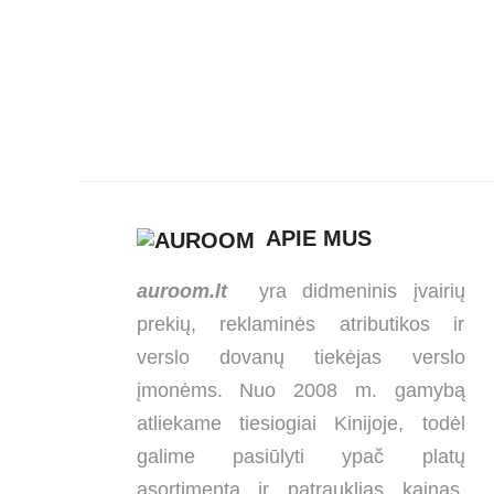
Neperšlampantis
iškylų pledas
APIE MUS
auroom.lt
yra didmeninis įvairių
prekių, reklaminės atributikos ir
verslo dovanų tiekėjas verslo
įmonėms. Nuo 2008 m. gamybą
atliekame tiesiogiai Kinijoje, todėl
galime pasiūlyti ypač platų
asortimentą ir patrauklias kainas.