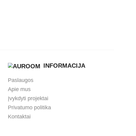
Neperšlampantis
das
pledas
INFORMACIJA
Paslaugos
Apie mus
Įvykdyti projektai
Privatumo politika
Kontaktai