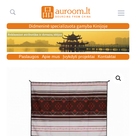
Meniu
Didmeninė specializuota gamyba Kinijoje
Paslaugos
Apie mus
Įvykdyti projektai
Kontaktai