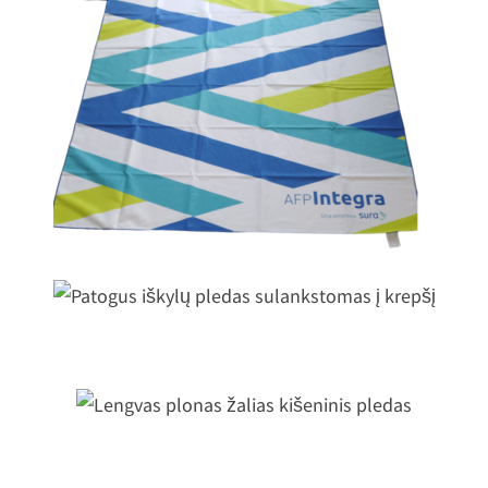
aplūdimio pledas su pasirinkto dizai
spauda
Patogus iškylų pledas sulankstomas 
krepšį
Lengvas plonas žalias kišeninis pleda