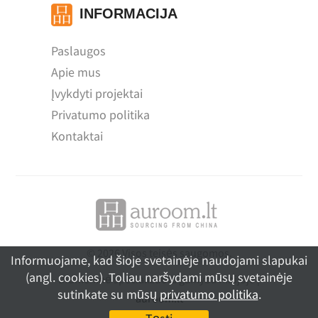
INFORMACIJA
Paslaugos
Apie mus
Įvykdyti projektai
Privatumo politika
Kontaktai
© 2026 Visos teisės saugomos.
Informuojame, kad šioje svetainėje naudojami slapukai
(angl. cookies). Toliau naršydami mūsų svetainėje
Didmeninė specializuota gamyba Kinijoje |
sutinkate su mūsų
privatumo politika
.
auroom.lt