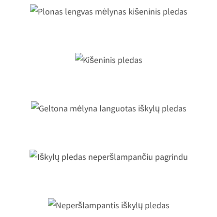
lonas lengvas mėlynas kišeninis pled
Kišeninis pledas
eltona mėlyna languotas iškylų pled
Iškylų pledas neperšlampančiu
pagrindu