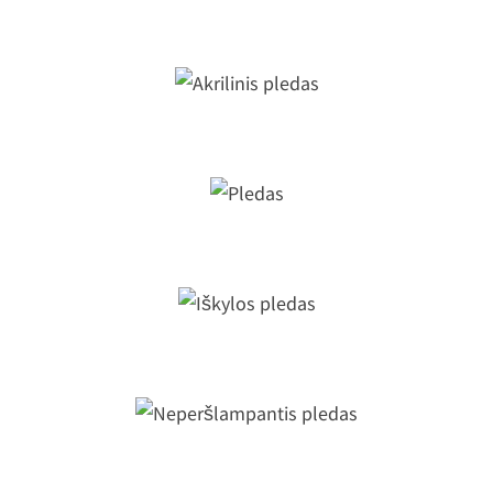
Neperšlampantis iškylų pledas
Akrilinis pledas
Pledas
Iškylos pledas
Neperšlampantis pledas