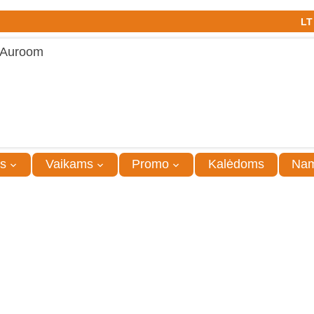
LT
s
Vaikams
Promo
Kalėdoms
Na
Pledas