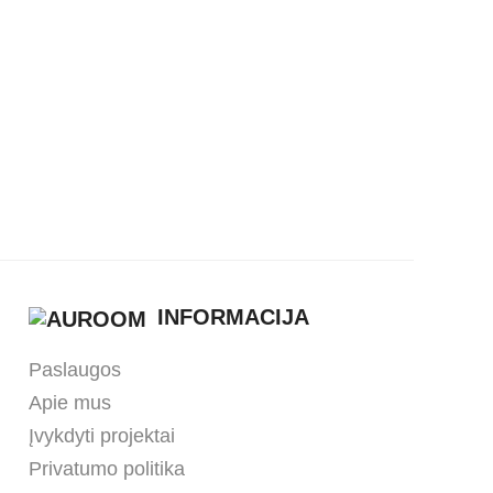
edas
Iškylos pledas
INFORMACIJA
Paslaugos
Apie mus
Įvykdyti projektai
Privatumo politika