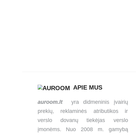
neperšlampančiu
i
pagrindu
Neperšlampantis
pledas
APIE MUS
auroom.lt
yra didmeninis įvairių
prekių, reklaminės atributikos ir
verslo dovanų tiekėjas verslo
įmonėms. Nuo 2008 m. gamybą