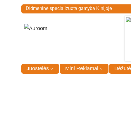
Didmeninė specializuota gamyba Kinijoje
Juostelės
Mini Reklamai
Dėžutė
Pagrindinis
/
Promo
/
Pledai
/
Pledas