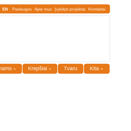
EN
Paslaugos
Apie mus
Įvykdyti projektai
Kontaktai
mams
Krepšiai
Tvaru
Kita