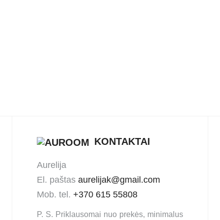
Akrilinis pl
škylų pledas
KONTAKTAI
Aurelija
El. paštas
aurelijak@gmail.com
Mob. tel.
+370 615 55808
P. S. Priklausomai nuo prekės, minimalus