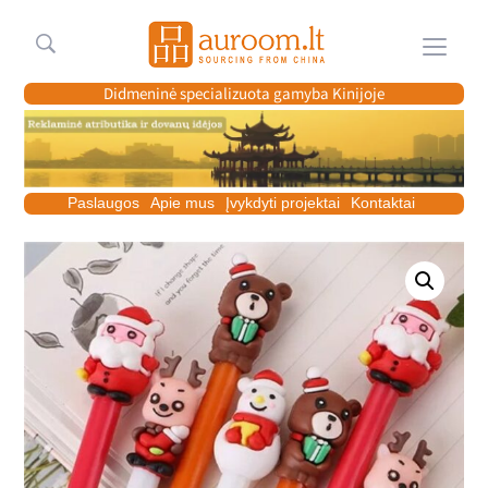
Meniu
Didmeninė specializuota gamyba Kinijoje
Paslaugos
Apie mus
Įvykdyti projektai
Kontaktai