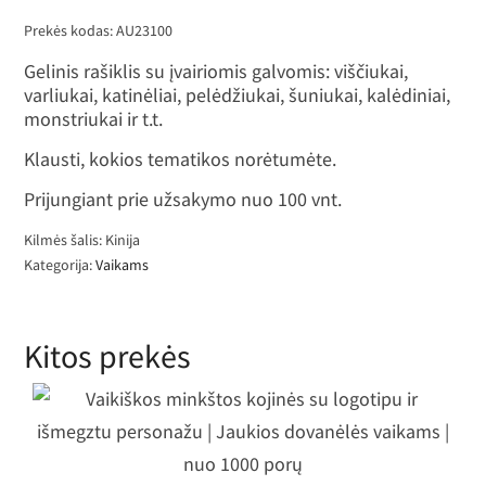
Prekės kodas:
AU23100
Gelinis rašiklis su įvairiomis galvomis: viščiukai,
varliukai, katinėliai, pelėdžiukai, šuniukai, kalėdiniai,
monstriukai ir t.t.
Klausti, kokios tematikos norėtumėte.
Prijungiant prie užsakymo nuo 100 vnt.
Kilmės šalis: Kinija
Kategorija:
Vaikams
Kitos prekės
aikiškos minkštos kojinės su logoti
ir išmegztu personažu | Jaukios
dovanėlės vaikams | nuo 1000 porų