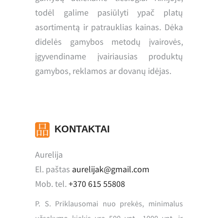
todėl galime pasiūlyti ypač platų
asortimentą ir patrauklias kainas. Dėka
didelės gamybos metodų įvairovės,
įgyvendiname įvairiausias produktų
gamybos, reklamos ar dovanų idėjas.
KONTAKTAI
Aurelija
El. paštas
aurelijak@gmail.com
Mob. tel.
+370 615 55808
P. S. Priklausomai nuo prekės, minimalus
užsakymo kiekis yra 500 vnt., 1000 vnt. ir