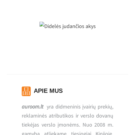
Juostelinis, momentinis termometras
Didelės judančios akys
APIE MUS
auroom.lt
yra didmeninis įvairių prekių,
reklaminės atributikos ir verslo dovanų
tiekėjas verslo įmonėms. Nuo 2008 m.
gamybą atliekame tiesiogiai Kinijoje,