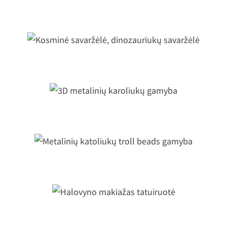
Penalas su akimis aš tave matau
Kosminė savaržėlė, dinozauriukų
savaržėlė
3D metalinių karoliukų gamyba
etalinių katoliukų troll beads gamy
Halovyno makiažas tatuiruotė