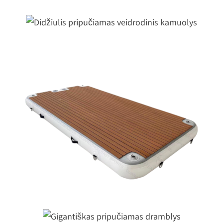
Didžiulis pripučiamas veidrodinis
kamuolys
Pripučiama plūduriuojanti platform