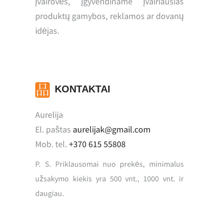
įvairovės, įgyvendiname įvairiausias
produktų gamybos, reklamos ar dovanų
idėjas.
KONTAKTAI
Aurelija
El. paštas
aurelijak@gmail.com
Mob. tel.
+370 615 55808
P. S. Priklausomai nuo prekės, minimalus
užsakymo kiekis yra 500 vnt., 1000 vnt. ir
daugiau.