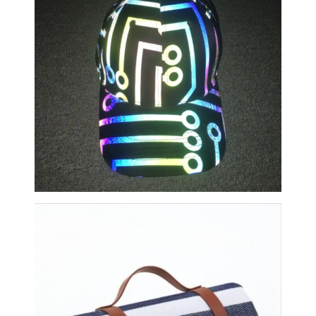
Šviesą atspindinti kepurė