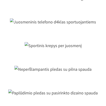
Universalus kelioninis waistbag
Juosmeninis telefono d4klas
sportuojantiems
Sportinis krepys per juosmenį
Neperšlampantis pledas su pilna
spauda
Paplūdimio pledas su pasirinkto
dizaino spauda