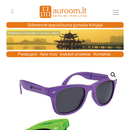
Meniu
Didmeninė specializuota gamyba Kinijoje
Paslaugos
Apie mus
Įvykdyti projektai
Kontaktai