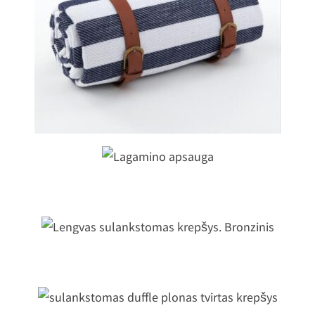
ryžuotas, impregnuotas iškylų pled
Lagamino apsauga
Lengvas sulankstomas krepšys.
Bronzinis
sulankstomas duffle plonas tvirtas