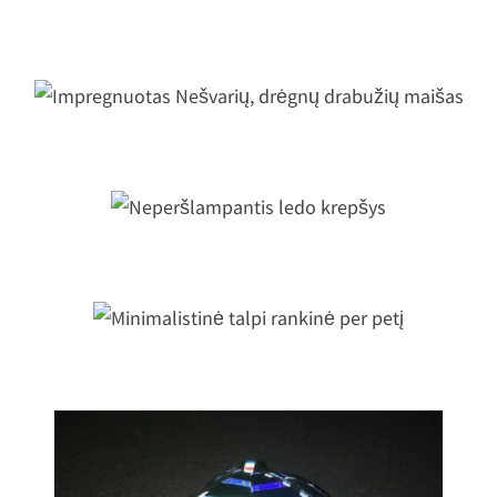
Gigantiškas pripučiamas dramblys
Impregnuotas Nešvarių, drėgnų
drabužių maišas
Neperšlampantis ledo krepšys
Minimalistinė talpi rankinė per petį