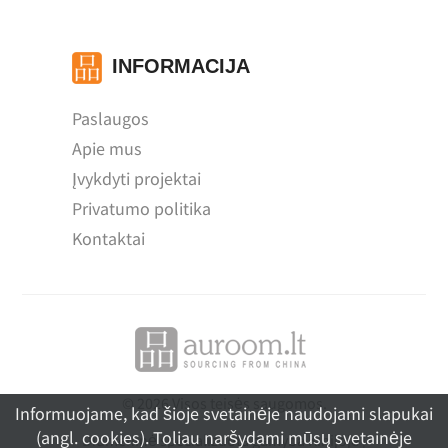
INFORMACIJA
Paslaugos
Apie mus
Įvykdyti projektai
Privatumo politika
Kontaktai
© 2026 Visos teisės saugomos.
Informuojame, kad šioje svetainėje naudojami slapukai
(angl. cookies). Toliau naršydami mūsų svetainėje
Didmeninė specializuota gamyba Kinijoje |