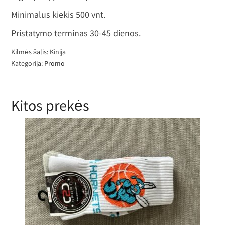
Minimalus kiekis 500 vnt.
Pristatymo terminas 30-45 dienos.
Kilmės šalis: Kinija
Kategorija:
Promo
Kitos prekės
Frotinės kojinės su išmegztu
ersonažu | Reklaminė dovana vaika
ir šeimoms | nuo 1000 porų